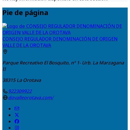
Pie de página
CONSEJO REGULADOR DENOMINACIÓN DE ORIGEN
VALLE DE LA OROTAVA
Parque Recreativo El Bosquito, nº 1- Urb. La Marzagana
II
38315
La Orotava
922309922
dovalleorotava.com/